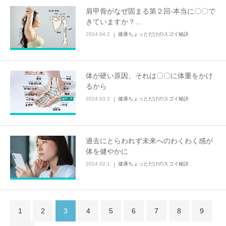
肩甲骨がなぜ固まる第２回-本当に〇〇で
きていますか？…
2024.04.2
健康ちょっとだけのスゴイ秘訣
体が硬い原因、それは〇〇に体重をかけ
るから
2024.03.2
健康ちょっとだけのスゴイ秘訣
過去にとらわれず未来へのわくわく感が
体を健やかに
2024.02.1
健康ちょっとだけのスゴイ秘訣
1
2
3
4
5
6
7
8
9