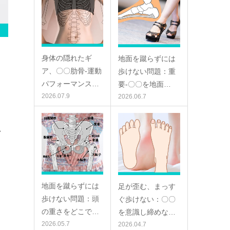
身体の隠れたギ
地面を蹴らずには
ア、〇〇肋骨-運動
歩けない問題：重
パフォーマンス…
要-〇〇を地面…
2026.07.9
2026.06.7
い
地面を蹴らずには
足が歪む、まっす
歩けない問題：頭
ぐ歩けない：〇〇
の重さをどこで…
を意識し締めな…
2026.05.7
2026.04.7