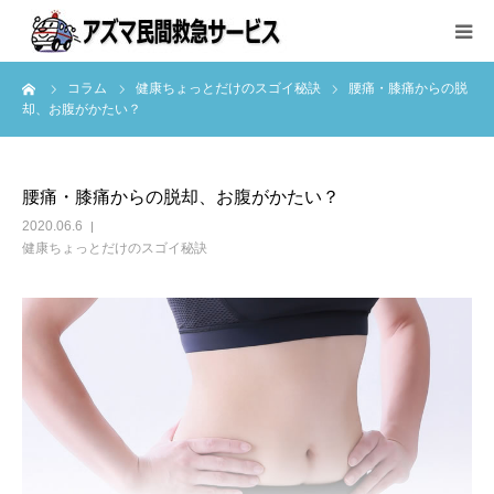
ーム
コラム
健康ちょっとだけのスゴイ秘訣
腰痛・膝痛からの脱
サービス内容と料金
却、お腹がかたい？
ご利用方法
腰痛・膝痛からの脱却、お腹がかたい？
会社案内
2020.06.6
健康ちょっとだけのスゴイ秘訣
お問い合わせ