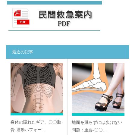
最近の記事
身体の隠れたギア、〇〇肋
地面を蹴らずには歩けない
骨-運動パフォー…
問題：重要-〇〇…