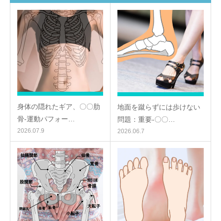
身体の隠れたギア、〇〇肋
地面を蹴らずには歩けない
骨-運動パフォー…
問題：重要-〇〇…
2026.07.9
2026.06.7