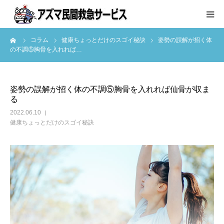
ーム
コラム
健康ちょっとだけのスゴイ秘訣
姿勢の誤解が招く体
サービス内容と料金
の不調⑤胸骨を入れれば…
ご利用方法
姿勢の誤解が招く体の不調⑤胸骨を入れれば仙骨が収ま
る
会社案内
2022.06.10
健康ちょっとだけのスゴイ秘訣
お問い合わせ