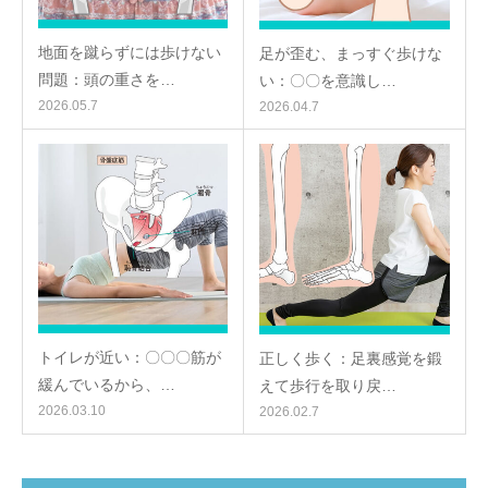
地面を蹴らずには歩けない
足が歪む、まっすぐ歩けな
問題：頭の重さを…
い：〇〇を意識し…
2026.05.7
2026.04.7
トイレが近い：〇〇〇筋が
正しく歩く：足裏感覚を鍛
緩んでいるから、…
えて歩行を取り戻…
2026.03.10
2026.02.7