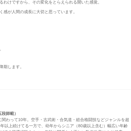
るわけですから、その変化をとらえられる開いた感覚。
く感が人間の成長に大切と思っています。
。
降期します。
五段師範）
作に関わって10年。空手・古武術・合気道・総合格闘技などジャンルを超
0年以上続けてる一方で、幼年からシニア（80歳以上含む）幅広い年齢