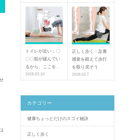
トイレが近い：〇
正しく歩く：足裏
〇〇筋が緩んでい
感覚を鍛えて歩行
るから、ここを…
を取り戻そう
2026.03.10
2026.02.7
せ
カテゴリー
健康ちょっとだけのスゴイ秘訣
は
正しく歩く