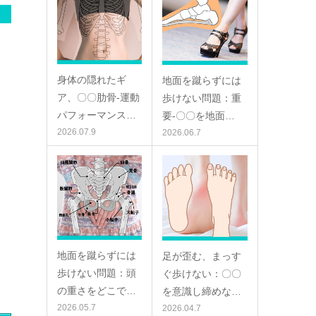
身体の隠れたギ
地面を蹴らずには
ア、〇〇肋骨-運動
歩けない問題：重
パフォーマンス…
要-〇〇を地面…
2026.07.9
2026.06.7
地面を蹴らずには
足が歪む、まっす
歩けない問題：頭
ぐ歩けない：〇〇
の重さをどこで…
を意識し締めな…
2026.05.7
2026.04.7