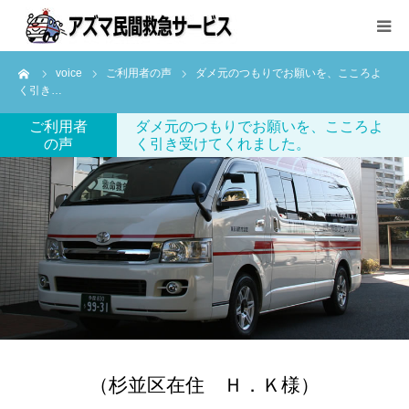
ーム
voice
ご利用者の声
ダメ元のつもりでお願いを、こころよ
サービス内容と料金
く引き…
ご利用者
ダメ元のつもりでお願いを、こころよ
ご利用方法
の声
く引き受けてくれました。
会社案内
お問い合わせ
（杉並区在住 Ｈ．Ｋ様）